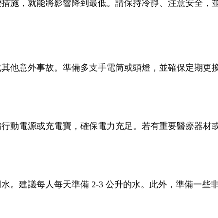
變措施，就能將影響降到最低。請保持冷靜、注意安全，
或其他意外事故。準備多支手電筒或頭燈，並確保定期更
備行動電源或充電寶，確保電力充足。若有重要醫療器材
水。建議每人每天準備 2-3 公升的水。此外，準備一