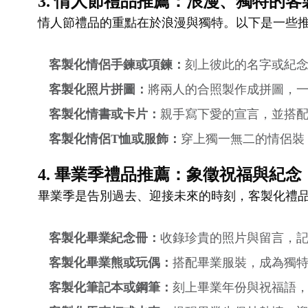
3. 情人節禮品推薦：浪漫、獨特的客
情人節禮品的重點在於浪漫與獨特。以下是一些
客製化情侶手鍊或項鍊：
刻上彼此的名字或紀
客製化照片拼圖：
將兩人的合照製作成拼圖，
客製化情書或卡片：
親手寫下愛的宣言，並搭
客製化情侶T恤或服飾：
穿上獨一無二的情侶裝
4. 畢業季禮品推薦：象徵祝福與紀念
畢業季是告別過去、迎接未來的時刻，客製化禮
客製化畢業紀念冊：
收錄珍貴的照片與留言，
客製化畢業熊或玩偶：
搭配畢業服裝，成為獨
客製化筆記本或鋼筆：
刻上畢業年份與祝福語