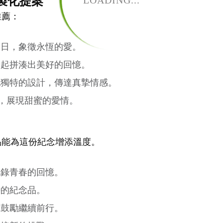
LOADING...
製化提案
推薦：
念日，象徵永恆的愛。
一起拼湊出美好的回憶。
配獨特的設計，傳達真摯情感。
，展現甜蜜的愛情。
品能為這份紀念增添溫度。
記錄青春的回憶。
特的紀念品。
，鼓勵繼續前行。