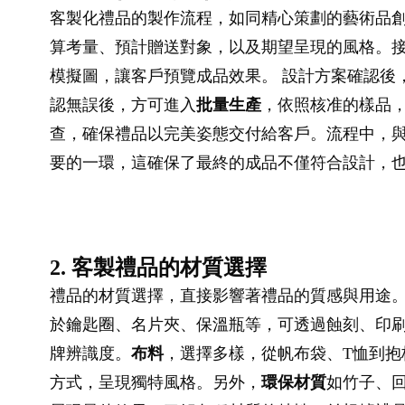
客製化禮品的製作流程，如同精心策劃的藝術品
算考量、預計贈送對象，以及期望呈現的風格。
模擬圖，讓客戶預覽成品效果。 設計方案確認後
認無誤後，方可進入
批量生產
，依照核准的樣品
查，確保禮品以完美姿態交付給客戶。流程中，與
要的一環，這確保了最終的成品不僅符合設計，
2. 客製禮品的材質選擇
禮品的材質選擇，直接影響著禮品的質感與用途
於鑰匙圈、名片夾、保溫瓶等，可透過蝕刻、印
牌辨識度。
布料
，選擇多樣，從帆布袋、T恤到
方式，呈現獨特風格。另外，
環保材質
如竹子、