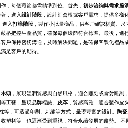
創作，每個環節都需精準到位。首先，
初步洽詢與需求釐
接著，進入
設計階段
，設計師會根據客戶需求，提供多樣
，進入
打樣階段
，製作小批量樣品，供客戶確認材質、尺
，嚴格把控生產品質，確保每個環節符合標準。最後，進
客戶保持密切溝通，及時解決問題，是確保客製化禮品成
也滿足客戶的期待。
。
木頭
，展現溫潤質感與自然風格，適合雕刻或雷射雕刻
刷等工藝，呈現品牌標誌。
皮革
，質感高雅，適合製作皮
抱枕等，可透過印刷、刺繡等方式，呈現豐富的設計。
陶瓷
回收塑料等，也逐漸受到重視，符合永續發展的趨勢。 不