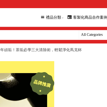
禮品分類
客製化商品合作案
陳年頑垢！茶垢必學三大清除術，輕鬆淨化馬克杯