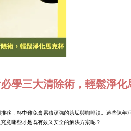
垢必學三大清除術，輕鬆淨化
間推移，杯中難免會累積頑強的茶垢與咖啡漬。這些陳年
但究竟哪些才是既有效又安全的解決方案呢？