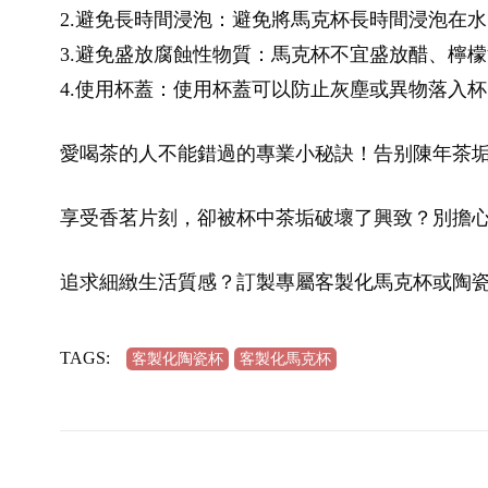
2.避免長時間浸泡：避免將馬克杯長時間浸泡在
3.避免盛放腐蝕性物質：馬克杯不宜盛放醋、檸
4.使用杯蓋：使用杯蓋可以防止灰塵或異物落入
愛喝茶的人不能錯過的專業小秘訣！告别陳年茶
享受香茗片刻，卻被杯中茶垢破壞了興致？別擔
追求細緻生活質感？訂製專屬客製化馬克杯或陶
TAGS:
客製化陶瓷杯
客製化馬克杯