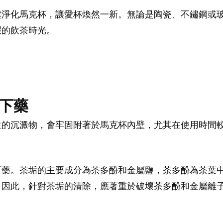
鬆淨化馬克杯，讓愛杯煥然一新。無論是陶瓷、不鏽鋼或
暇的飲茶時光。
下藥
生的沉澱物，會牢固附著於馬克杯內壁，尤其在使用時間
下藥。茶垢的主要成分為茶多酚和金屬鹽，茶多酚為茶葉
。因此，針對茶垢的清除，應著重於破壞茶多酚和金屬離