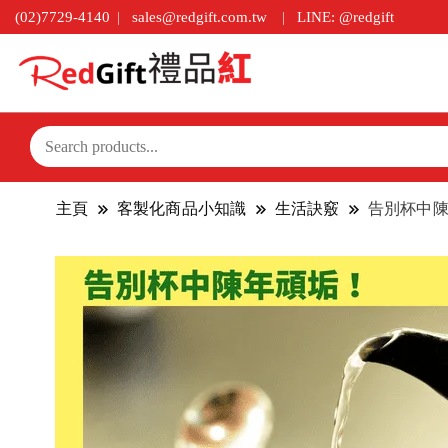
(02)7729-4140
sales@redgift.com.tw
LINE: @redgift
主頁
客製化商品小知識
生活訣竅
告別杯中