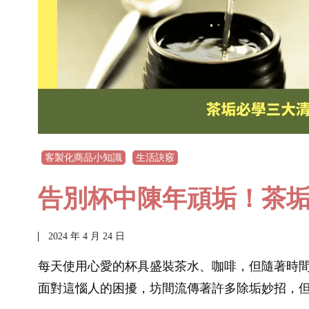
客製化商品小知識
生活訣竅
告別杯中陳年頑垢！茶
2024 年 4 月 24 日
每天使用心愛的杯具盛裝茶水、咖啡，但隨著時
面對這惱人的困擾，坊間流傳著許多除垢妙招，