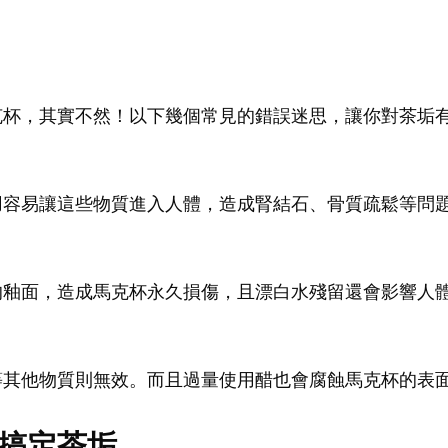
克杯，其實不然！以下幾個常見的錯誤迷思，讓你對茶垢
用容易讓這些物質進入人體，造成腎結石、骨質疏鬆等問
的釉面，造成馬克杯永久損傷，且漂白水殘留還會影響人
等其他物質則無效。而且過量使用醋也會腐蝕馬克杯的表
搞定茶垢