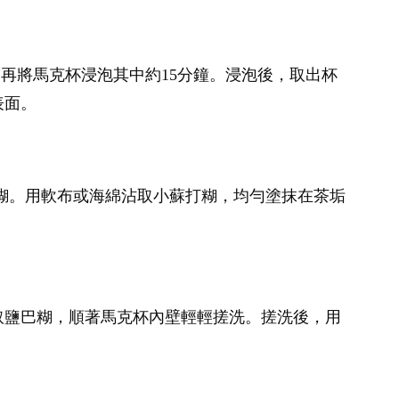
，再將馬克杯浸泡其中約15分鐘。浸泡後，取出杯
表面。
打糊。用軟布或海綿沾取小蘇打糊，均勻塗抹在茶垢
取鹽巴糊，順著馬克杯內壁輕輕搓洗。搓洗後，用