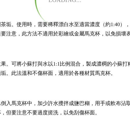
LOADING...
茶垢。使用時，需要稀釋漂白水至適當濃度（約1:40）
但要注意，此方法不適用於彩繪或金屬馬克杯，以免損壞
果。可將小蘇打與水以1:1比例混合，製成濃稠的小蘇
頑垢。此法溫和不傷杯面，適用於各種材質馬克杯。
巴倒入馬克杯中，加少許水攪拌成鹽巴糊，用手或軟布沾
杯，但要注意不要過度搓洗，以免刮傷杯面。