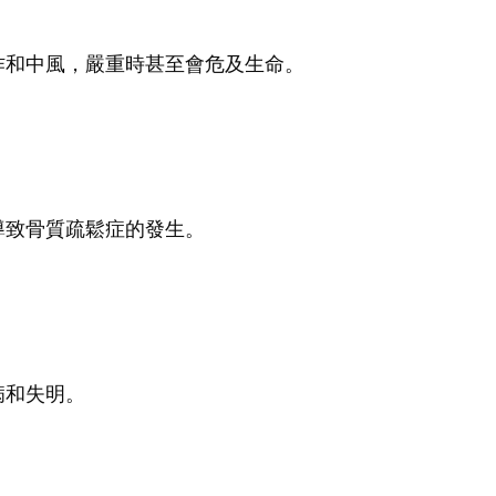
作和中風，嚴重時甚至會危及生命。
導致骨質疏鬆症的發生。
病和失明。