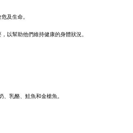
會危及生命。
要，以幫助他們維持健康的身體狀況。
奶、乳酪、鮭魚和金槍魚。