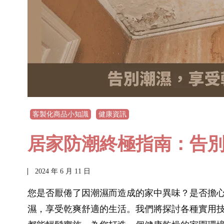
客製化商品小知識
健康資訊
居家防潮終極指南：告
2024 年 6 月 11 日
您是否厭倦了因潮濕而造成的家中異味？是否擔
濕，享受乾爽舒適的生活。我們將探討各種實用