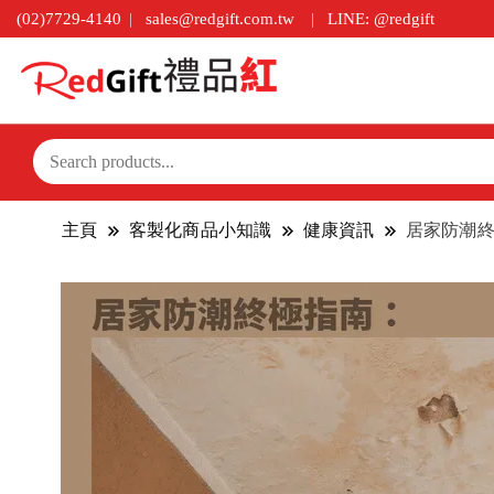
(02)7729-4140
sales@redgift.com.tw
LINE: @redgift
主頁
客製化商品小知識
健康資訊
居家防潮