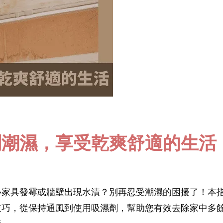
別潮濕，享受乾爽舒適的生活
心家具發霉或牆壁出現水漬？別再忍受潮濕的困擾了！本
技巧，從保持通風到使用吸濕劑，幫助您有效去除家中多