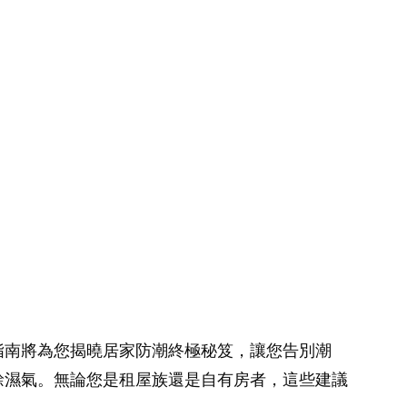
指南將為您揭曉居家防潮終極秘笈，讓您告別潮
餘濕氣。無論您是租屋族還是自有房者，這些建議