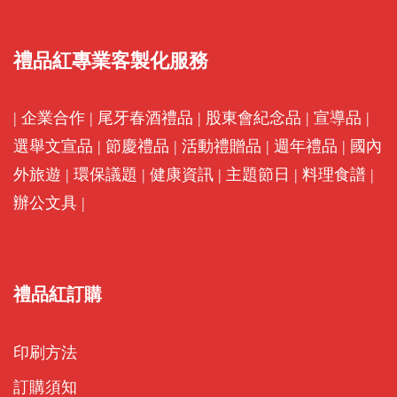
禮品紅專業客製化服務
|
企業合作
|
尾牙春酒禮品
|
股東會紀念品
|
宣導品
|
選舉文宣品
|
節慶禮品
|
活動禮贈品
|
週年禮品
|
國內
外旅遊
|
環保議題
|
健康資訊
|
主題節日
|
料理食譜
|
辦公文具
|
禮品紅訂購
印刷方法
訂購須知