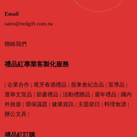
Email
sales@redgift.com.tw
聯絡我們
禮品紅專業客製化服務
|
企業合作
|
尾牙春酒禮品
|
股東會紀念品
|
宣導品
|
選舉文宣品
|
節慶禮品
|
活動禮贈品
|
週年禮品
|
國內
外旅遊
|
環保議題
|
健康資訊
|
主題節日
|
料理食譜
|
辦公文具
|
禮品紅訂購