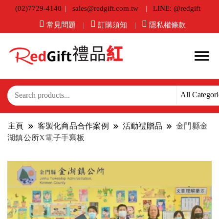
(02)7729-4140
sales@redgift.com.tw
LINE: @redgift
常見問題
訂購須知
隱私權條款
主頁
客製化商品合作案例
活動禮贈品
金門縣金
湖鎮公所X電子手寫板