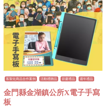
客製化商品合作案例
活動禮贈品
節慶禮品
週年禮品
金門縣金湖鎮公所X電子手寫
板