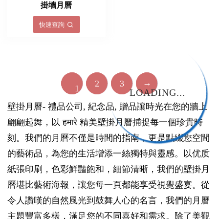
掛墻月曆
快速查詢
→
2
3
1
LOADING...
壁掛月曆- 禮品公司, 紀念品, 贈品讓時光在您的牆上
翩翩起舞，以 हमारे 精美壁掛月曆捕捉每一個珍貴時
刻。我們的月曆不僅是時間的指南，更是點綴您空間
的藝術品，為您的生活增添一絲獨特與靈感。以优质
紙張印刷，色彩鮮豔飽和，細節清晰，我們的壁掛月
曆堪比藝術海報，讓您每一頁都能享受視覺盛宴。從
令人讚嘆的自然風光到鼓舞人心的名言，我們的月曆
主題豐富多樣，滿足您的不同喜好和需求。除了美觀