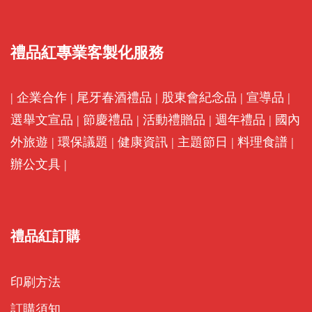
禮品紅專業客製化服務
|
企業合作
|
尾牙春酒禮品
|
股東會紀念品
|
宣導品
|
選舉文宣品
|
節慶禮品
|
活動禮贈品
|
週年禮品
|
國內
外旅遊
|
環保議題
|
健康資訊
|
主題節日
|
料理食譜
|
辦公文具
|
禮品紅訂購
印刷方法
訂購須知