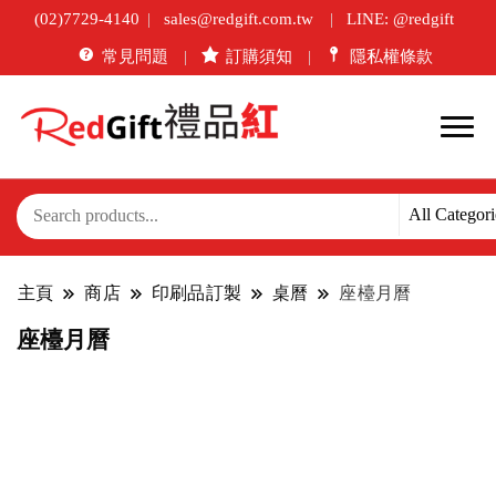
(02)7729-4140
sales@redgift.com.tw
LINE: @redgift
常見問題
訂購須知
隱私權條款
主頁
商店
印刷品訂製
桌曆
座檯月曆
座檯月曆