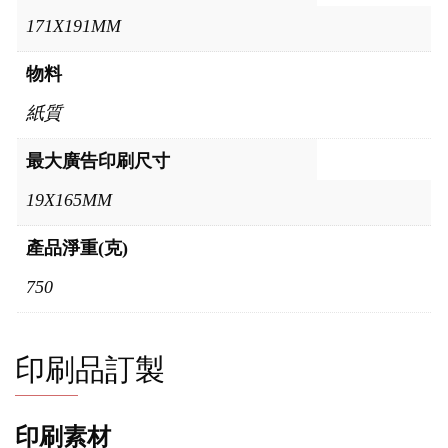
171X191MM
物料
紙質
最大廣告印刷尺寸
19X165MM
產品淨重(克)
750
印刷品訂製
印刷素材