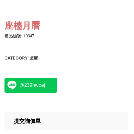
座檯月曆
禮品編號: 10347
CATEGORY:
桌曆
@239hwoej
提交詢價單