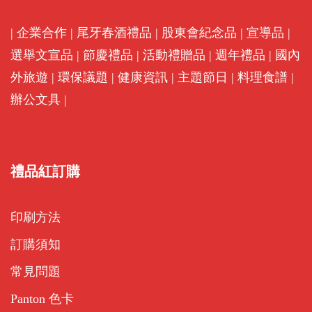
|
企業合作
|
尾牙春酒禮品
|
股東會紀念品
|
宣導品
|
選舉文宣品
|
節慶禮品
|
活動禮贈品
|
週年禮品
|
國內
外旅遊
|
環保議題
|
健康資訊
|
主題節日
|
料理食譜
|
辦公文具
|
禮品紅訂購
印刷方法
訂購須知
常見問題
Panton 色卡