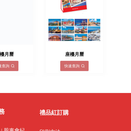
檯月曆
座檯月曆
速查詢
快速查詢
務
禮品紅訂購
|
股東會紀