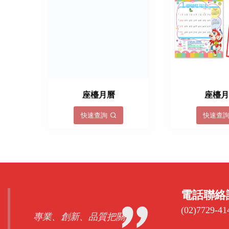
座檯月曆
座檯
快速查詢
快速查
電話聯絡
(02)7729-41
專業、創新、品質把關