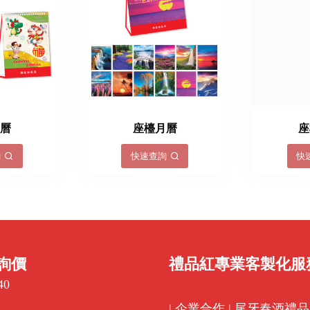
月曆
座檯月曆
座
詢
快速查詢
快
詢價
禮品紅專業客製化服
40
|
企業合作
|
尾牙春酒禮品