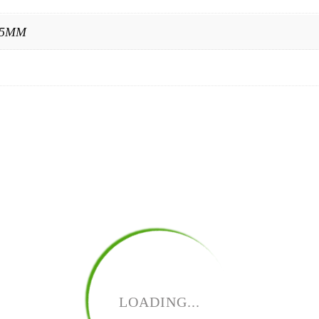
65MM
LOADING...