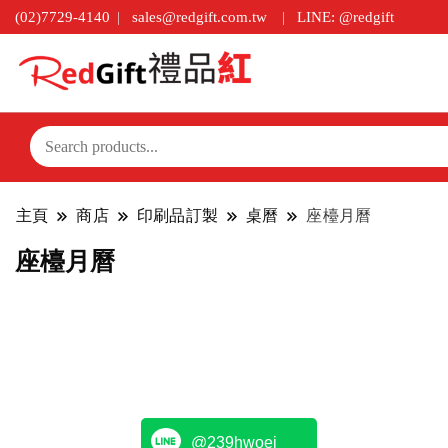
(02)7729-4140
sales@redgift.com.tw
LINE: @redgift
主頁
商店
印刷品訂製
桌曆
座檯月曆
座檯月曆
@239hwoej