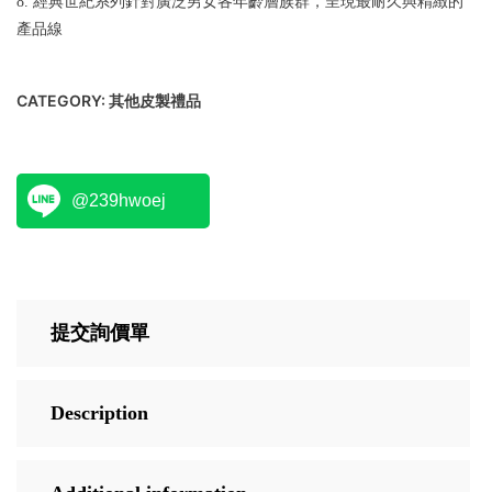
8. 經典世紀系列針對廣泛男女各年齡層族群，呈現最耐久與精緻的
產品線
CATEGORY:
其他皮製禮品
@239hwoej
提交詢價單
Description