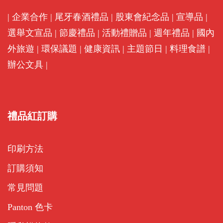
|
企業合作
|
尾牙春酒禮品
|
股東會紀念品
|
宣導品
|
選舉文宣品
|
節慶禮品
|
活動禮贈品
|
週年禮品
|
國內
外旅遊
|
環保議題
|
健康資訊
|
主題節日
|
料理食譜
|
辦公文具
|
禮品紅訂購
印刷方法
訂購須知
常見問題
Panton 色卡