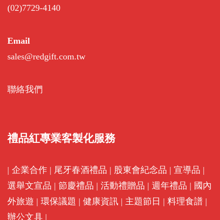
(02)7729-4140
Email
sales@redgift.com.tw
聯絡我們
禮品紅專業客製化服務
|
企業合作
|
尾牙春酒禮品
|
股東會紀念品
|
宣導品
|
選舉文宣品
|
節慶禮品
|
活動禮贈品
|
週年禮品
|
國內
外旅遊
|
環保議題
|
健康資訊
|
主題節日
|
料理食譜
|
辦公文具
|