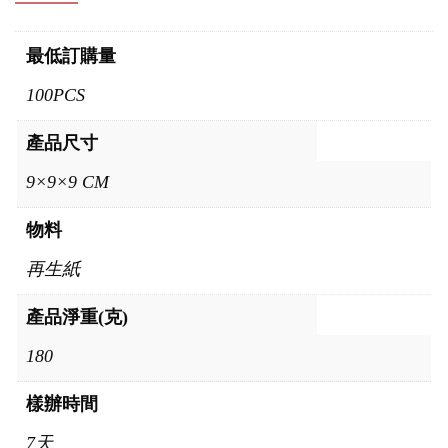
最低訂購量
100PCS
產品尺寸
9×9×9 CM
物料
再生紙
產品淨重(克)
180
樣辦時間
7天