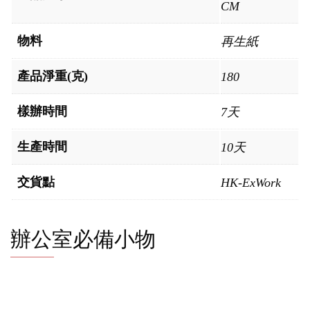
CM
物料
再生紙
產品淨重(克)
180
樣辦時間
7天
生產時間
10天
交貨點
HK-ExWork
辦公室必備小物