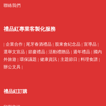
聯絡我們
禮品紅專業客製化服務
|
企業合作
|
尾牙春酒禮品
|
股東會紀念品
|
宣導品
|
選舉文宣品
|
節慶禮品
|
活動禮贈品
|
週年禮品
|
國內
外旅遊
|
環保議題
|
健康資訊
|
主題節日
|
料理食譜
|
辦公文具
|
禮品紅訂購