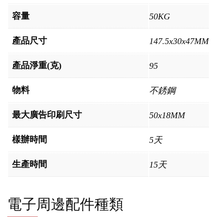
容量
50KG
產品尺寸
147.5x30x47MM
產品淨重(克)
95
物料
不銹鋼
最大廣告印刷尺寸
50x18MM
樣辦時間
5天
生產時間
15天
電子周邊配件種類