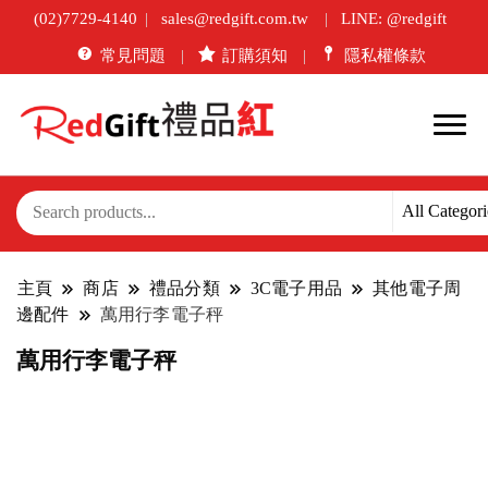
(02)7729-4140
sales@redgift.com.tw
LINE: @redgift
常見問題
訂購須知
隱私權條款
主頁
商店
禮品分類
3C電子用品
其他電子周
邊配件
萬用行李電子秤
萬用行李電子秤