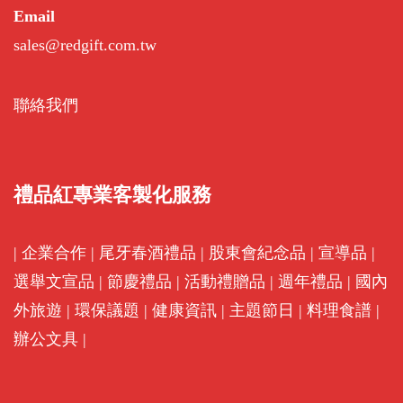
Email
sales@redgift.com.tw
聯絡我們
禮品紅專業客製化服務
|
企業合作
|
尾牙春酒禮品
|
股東會紀念品
|
宣導品
|
選舉文宣品
|
節慶禮品
|
活動禮贈品
|
週年禮品
|
國內
外旅遊
|
環保議題
|
健康資訊
|
主題節日
|
料理食譜
|
辦公文具
|