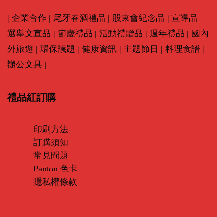
|
企業合作
|
尾牙春酒禮品
|
股東會紀念品
|
宣導品
|
選舉文宣品
|
節慶禮品
|
活動禮贈品
|
週年禮品
|
國內
外旅遊
|
環保議題
|
健康資訊
|
主題節日
|
料理食譜
|
辦公文具
|
禮品紅訂購
印刷方法
訂購須知
常見問題
Panton 色卡
隱私權條款