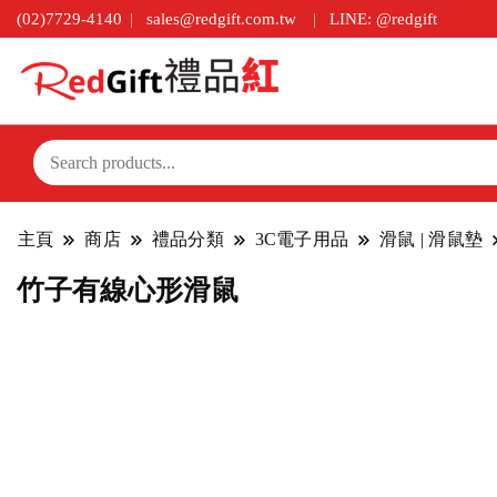
(02)7729-4140
sales@redgift.com.tw
LINE: @redgift
主頁
商店
禮品分類
3C電子用品
滑鼠 | 滑鼠墊
竹子有線心形滑鼠