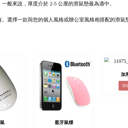
般來說，厚度介於 2-5 公厘的滑鼠墊最為適中。
有。選擇一款與您的個人風格或辦公室風格相搭配的滑鼠
加
快
滑鼠
藍牙鼠標