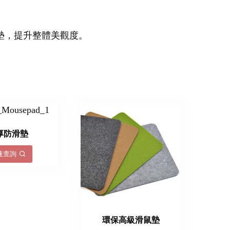
墊，提升整體美觀度。
厚防滑墊
速查詢
環保高級滑鼠墊