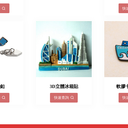
詢
快
袖釦
3D立體冰箱貼
軟膠
詢
快速查詢
快