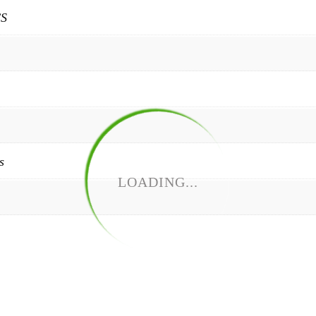
CS
s
LOADING...