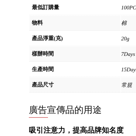
最低訂購量
100P
物料
棉
產品淨重(克)
20g
樣辦時間
7Days
生產時間
15Day
產品尺寸
常規
廣告宣傳品的用途
吸引注意力，提高品牌知名度