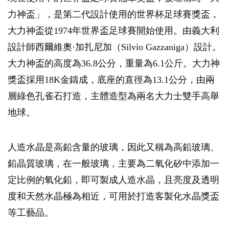
力神盃」，是第二代設計使用的世界杯足球賽獎盃，
大力神盃從1974年世界盃足球賽開始使用。由義大利
設計師西爾維奧·加扎尼加（Silvio Gazzaniga）設計。
大力神盃的高度為36.8公分，重量為6.1公斤。大力神
獎盃採用18K金鑄成，底座的直徑為13.1公分，由兩
層綠色孔雀石打造，主體造型為兩名大力士雙手高舉
地球。
人造水晶是高鉛含量的玻璃，因此又稱為高鉛玻璃、
鉛晶質玻璃，在一般玻璃，主要為二氧化矽中添加一
定比例的氧化鉛，即可製成人造水晶，且亮度及透明
度和天然水晶極為相近，可用於打造客製化水晶獎盃
等工藝品。