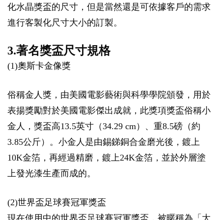
化水晶獎盃的尺寸，但是當然還是可依據客戶的需求
進行客製化尺寸大小的訂製。
3.著名獎盃尺寸規格
(1)奧斯卡金像獎
俗稱金人獎，由美國電影藝術與科學學院頒發，用於
表揚獎勵對於美國電影傑出成就，此獎項獎盃俗稱小
金人，獎盃高13.5英寸（34.29 cm）、重8.5磅（約
3.85公斤）。小金人是由錫銻銅合金磨光後，鍍上
10K金箔，再經過精磨，鍍上24K金箔，並於外層塗
上發光漆生產而成的。
(2)世界盃足球賽冠軍獎盃
現在使用中的世界盃足球賽冠軍獎盃，被暱稱為「大