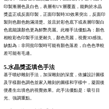
印製漸層色及白色，表層有UV層覆蓋，能夠於水晶
獎盃正或反面印製，正面印製時3D效果突出，反面印
製則色顏色飽滿清楚。並且於彩色底下或表層印製白
色底能讓顏色更為鮮艷亮麗。此種手法優點為：顏色
相較彩色印製手法更耐久，顏色亮麗，視覺3D感強。
缺點為：非同批印製時可能有顏色落差，白色色準較
差可能有毛邊。
5.水晶獎盃填色手法
基于噴砂雕刻手法，加深雕刻的深度，依據設計圖樣
及字樣顏色調色並家入雕刻的圖樣和字樣中，凝固後
便產生出填色的視覺效果。此手法優點是：吸引目
光、強調重點。