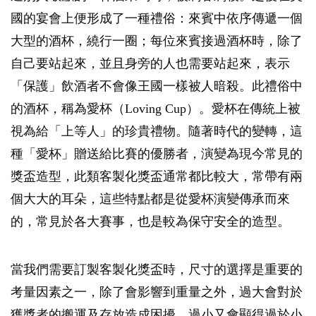
國的宴會上便形成了一種禮俗：來賓中依序傳遞一個
大型的酒杯，繞行一圈；每位來賓接過酒杯時，除了
自己要站起來，並且身旁的人也需要站起來，表示
「保護」飲酒者不會像王國一樣被人暗殺。此禮俗中
的酒杯，稱為愛杯（Loving Cup）。愛杯在傳統上被
視為給「上等人」的珍貴禮物。隨著時代的變轉，這
種「愛杯」贈送給比賽的優勝者，演變為現今常見的
獎盃造型，此類客製化獎盃通常都比較大，常帶有兩
個大大的耳朵，這些特點都是從愛杯演變傳承而來
的，常見於各大賽事，也是較為保守安全的造型。
當我們需要訂製客製化獎盃時，尺寸的選擇是重要的
考量因素之一，除了會影響到重量之外，過大會對於
獲獎者的搬運及存放造成困擾，過小又會顯得過於小