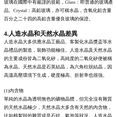
玻璃在國際中有嚴謹的規範，Glass：即普通的玻璃產
品。Crystal：高鉛玻璃，亦可稱水晶，含氧化鉛含量
百分之二十四的高鉛含量優良玻璃的保證。
4.人造水晶和天然水晶差異
人造水晶大多供應水晶工藝品、客製化水晶獎盃等水
晶禮品的製造，裝飾功能極佳。人造水晶及天然水晶
的主要成份皆為二氧化矽，高純度的二氧化矽便被稱
為水晶。天然水晶是石英結晶，為六角柱狀結晶，因
高溫高壓環境下生成，硬度極高、折射率也很強。
(1)內含物
單純的水晶為透明無色的礦物晶體，但完全沒有雜質
的天然水晶極少，天然水晶大多含有天然的內含物，
比如棉絮狀的雜質或是石紋、氣泡等狀況。人造水晶