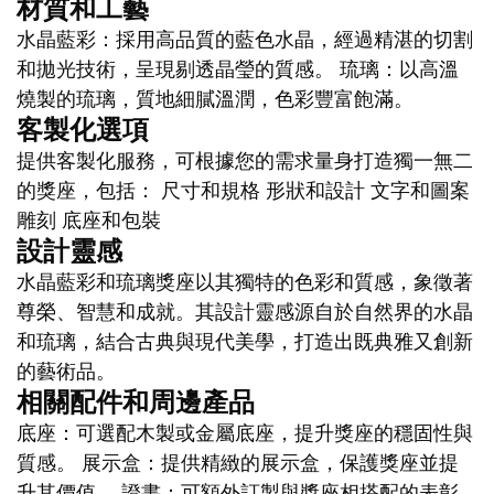
材質和工藝
水晶藍彩：採用高品質的藍色水晶，經過精湛的切割
和拋光技術，呈現剔透晶瑩的質感。 琉璃：以高溫
燒製的琉璃，質地細膩溫潤，色彩豐富飽滿。
客製化選項
提供客製化服務，可根據您的需求量身打造獨一無二
的獎座，包括： 尺寸和規格 形狀和設計 文字和圖案
雕刻 底座和包裝
設計靈感
水晶藍彩和琉璃獎座以其獨特的色彩和質感，象徵著
尊榮、智慧和成就。其設計靈感源自於自然界的水晶
和琉璃，結合古典與現代美學，打造出既典雅又創新
的藝術品。
相關配件和周邊產品
底座：可選配木製或金屬底座，提升獎座的穩固性與
質感。 展示盒：提供精緻的展示盒，保護獎座並提
升其價值。 證書：可額外訂製與獎座相搭配的表彰