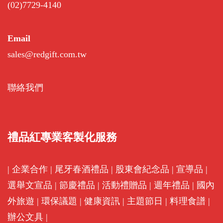
(02)7729-4140
Email
sales@redgift.com.tw
聯絡我們
禮品紅專業客製化服務
|
企業合作
|
尾牙春酒禮品
|
股東會紀念品
|
宣導品
|
選舉文宣品
|
節慶禮品
|
活動禮贈品
|
週年禮品
|
國內
外旅遊
|
環保議題
|
健康資訊
|
主題節日
|
料理食譜
|
辦公文具
|