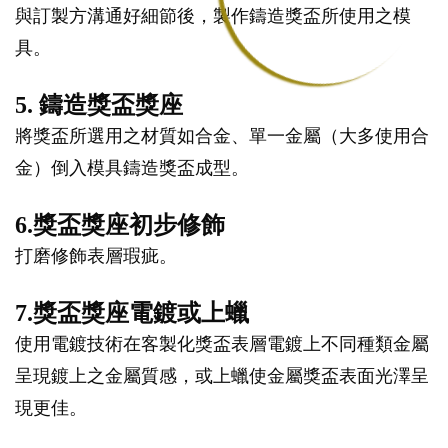
與訂製方溝通好細節後，製作鑄造獎盃所使用之模
具。
5. 鑄造獎盃獎座
將獎盃所選用之材質如合金、單一金屬（大多使用合
金）倒入模具鑄造獎盃成型。
6.獎盃獎座初步修飾
打磨修飾表層瑕疵。
7.獎盃獎座電鍍或上蠟
使用電鍍技術在客製化獎盃表層電鍍上不同種類金屬
呈現鍍上之金屬質感，或上蠟使金屬獎盃表面光澤呈
現更佳。