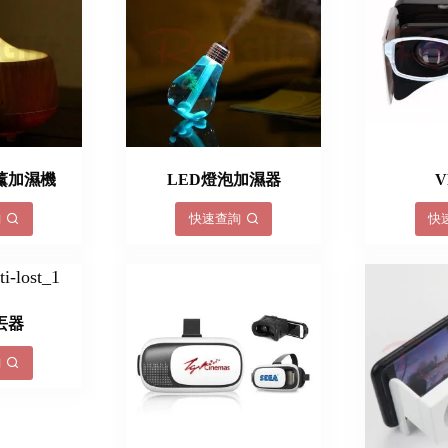
薰加濕機
LED燈泡加濕器
詢
快速查詢
快
丟器
詢