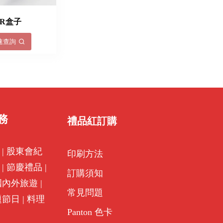
VR盒子
速查詢
務
禮品紅訂購
|
股東會紀
印刷方法
|
節慶禮品
|
訂購須知
國內外旅遊
|
常見問題
題節日
|
料理
Panton 色卡