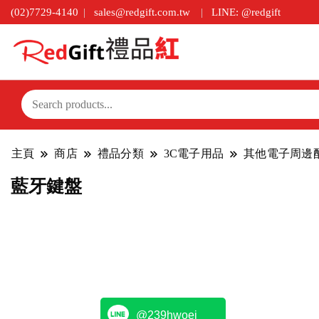
(02)7729-4140
sales@redgift.com.tw
LINE: @redgift
主頁
商店
禮品分類
3C電子用品
其他電子周邊
藍牙鍵盤
@239hwoej