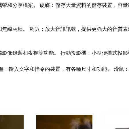
帶和分享檔案。 硬碟：儲存大量資料的儲存裝置，容量
無線兩種。 喇叭：放大音訊訊號，提供更強大的音質表
備影像錄製和夜視等功能。 行動投影機：小型便攜式投影
盤：輸入文字和指令的裝置，有各種尺寸和功能。 滑鼠