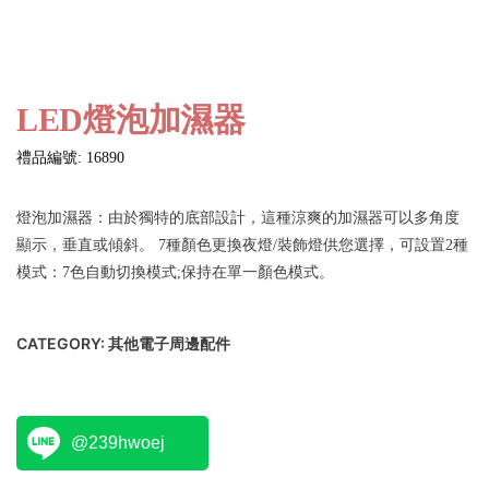
LED燈泡加濕器
禮品編號: 16890
燈泡加濕器：由於獨特的底部設計，這種涼爽的加濕器可以多角度
顯示，垂直或傾斜。 7種顏色更換夜燈/裝飾燈供您選擇，可設置2種
模式：7色自動切換模式;保持在單一顏色模式。
CATEGORY:
其他電子周邊配件
@239hwoej