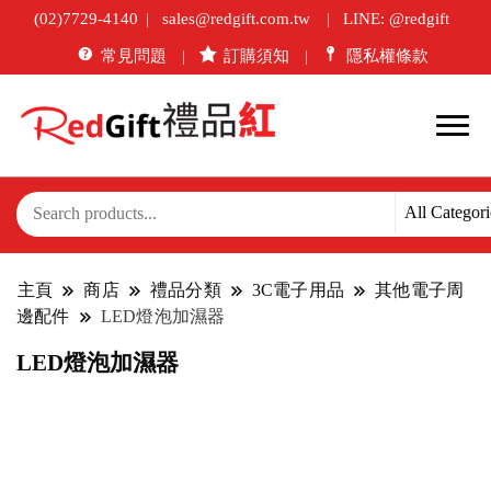
(02)7729-4140
sales@redgift.com.tw
LINE: @redgift
常見問題
訂購須知
隱私權條款
主頁
商店
禮品分類
3C電子用品
其他電子周
邊配件
LED燈泡加濕器
LED燈泡加濕器