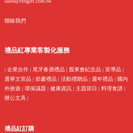
sales@redgift.com.tw
聯絡我們
禮品紅專業客製化服務
|
企業合作
|
尾牙春酒禮品
|
股東會紀念品
|
宣導品
|
選舉文宣品
|
節慶禮品
|
活動禮贈品
|
週年禮品
|
國內
外旅遊
|
環保議題
|
健康資訊
|
主題節日
|
料理食譜
|
辦公文具
|
禮品紅訂購