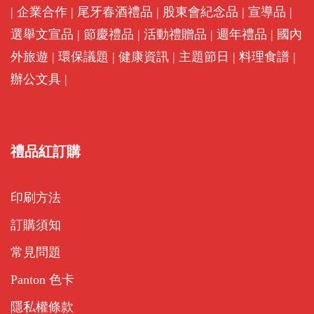
|
企業合作
|
尾牙春酒禮品
|
股東會紀念品
|
宣導品
|
選舉文宣品
|
節慶禮品
|
活動禮贈品
|
週年禮品
|
國內
外旅遊
|
環保議題
|
健康資訊
|
主題節日
|
料理食譜
|
辦公文具
|
禮品紅訂購
印刷方法
訂購須知
常見問題
Panton 色卡
隱私權條款