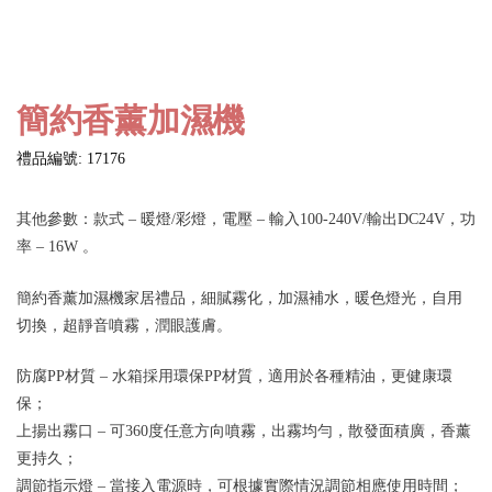
簡約香薰加濕機
禮品編號: 17176
其他參數：款式 – 暖燈/彩燈，電壓 – 輸入100-240V/輸出DC24V，功
率 – 16W 。
簡約香薰加濕機家居禮品，細膩霧化，加濕補水，暖色燈光，自用
切換，超靜音噴霧，潤眼護膚。
防腐PP材質 – 水箱採用環保PP材質，適用於各種精油，更健康環
保；
上揚出霧口 – 可360度任意方向噴霧，出霧均勻，散發面積廣，香薰
更持久；
調節指示燈 – 當接入電源時，可根據實際情況調節相應使用時間；