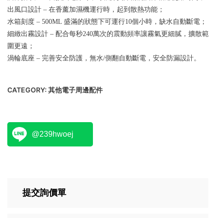
出風口設計 – 在香薰加濕機運行時，起到散熱功能；
水箱刻度 – 500ML 盛滿的狀態下可運行10個小時，缺水自動斷電；
細緻出霧設計 – 配合每秒240萬次的震動頻率讓霧氣更細膩，擴散範
圍更遠；
渦輪底座 – 完善安全防護，無水/側翻自動斷電，安全防漏設計。
CATEGORY:
其他電子周邊配件
@239hwoej
提交詢價單