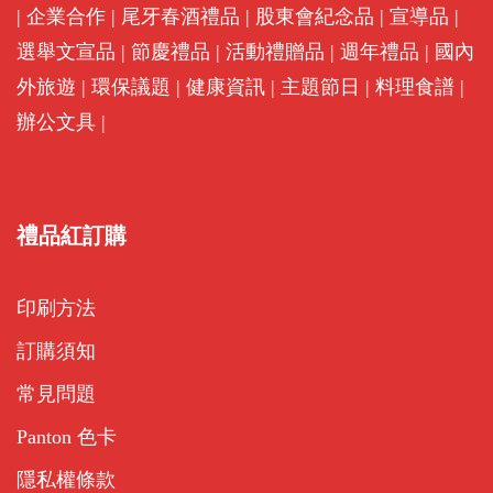
|
企業合作
|
尾牙春酒禮品
|
股東會紀念品
|
宣導品
|
選舉文宣品
|
節慶禮品
|
活動禮贈品
|
週年禮品
|
國內
外旅遊
|
環保議題
|
健康資訊
|
主題節日
|
料理食譜
|
辦公文具
|
禮品紅訂購
印刷方法
訂購須知
常見問題
Panton 色卡
隱私權條款