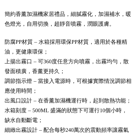
簡約香薰加濕機家居禮品，細膩霧化，加濕補水，暖
色燈光，自用切換，超靜音噴霧，潤眼護膚。
防腐PP材質 – 水箱採用環保PP材質，適用於各種精
油，更健康環保；
上揚出霧口 – 可360度任意方向噴霧，出霧均勻，散
發面積廣，香薰更持久；
調節指示燈 – 當接入電源時，可根據實際情況調節相
應使用時間；
出風口設計 – 在香薰加濕機運行時，起到散熱功能；
水箱刻度 – 500ML 盛滿的狀態下可運行10個小時，
缺水自動斷電；
細緻出霧設計 – 配合每秒240萬次的震動頻率讓霧氣