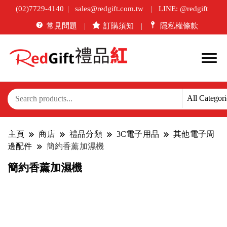
(02)7729-4140
sales@redgift.com.tw
LINE: @redgift
常見問題
訂購須知
隱私權條款
主頁
商店
禮品分類
3C電子用品
其他電子周
邊配件
簡約香薰加濕機
簡約香薰加濕機