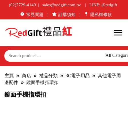
(02)7729-4140
sales@redgift.com.tw
LINE: @redgift
常見問題
訂購須知
隱私權條款
主頁
商店
禮品分類
3C電子用品
其他電子周
邊配件
鏡面手機指環扣
鏡面手機指環扣