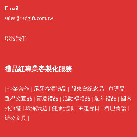
Email
sales@redgift.com.tw
聯絡我們
禮品紅專業客製化服務
|
企業合作
|
尾牙春酒禮品
|
股東會紀念品
|
宣導品
|
選舉文宣品
|
節慶禮品
|
活動禮贈品
|
週年禮品
|
國內
外旅遊
|
環保議題
|
健康資訊
|
主題節日
|
料理食譜
|
辦公文具
|