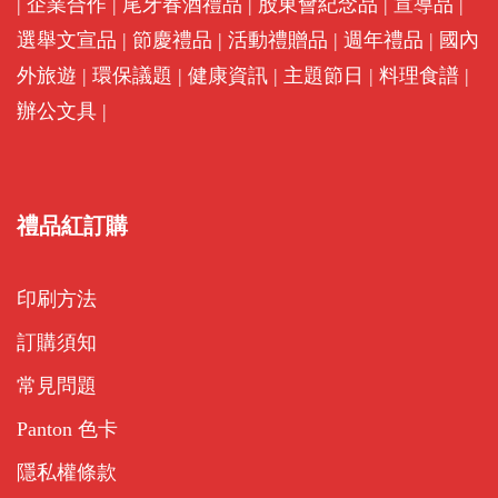
|
企業合作
|
尾牙春酒禮品
|
股東會紀念品
|
宣導品
|
選舉文宣品
|
節慶禮品
|
活動禮贈品
|
週年禮品
|
國內
外旅遊
|
環保議題
|
健康資訊
|
主題節日
|
料理食譜
|
辦公文具
|
禮品紅訂購
印刷方法
訂購須知
常見問題
Panton 色卡
隱私權條款