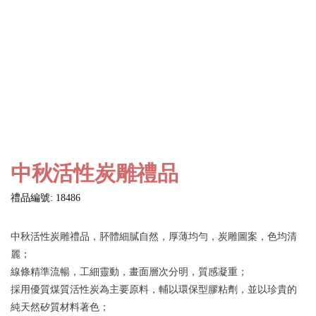
中秋活性炭雕禮品
禮品編號: 18486
中秋活性炭雕禮品，肧體細膩自然，厚薄均勻，炭雕圖案，色均清
麗；
線條精準流暢，工細靈動，畫面層次分明，質感凝重；
採用優質煤質活性炭為主要原料，輔以環保型膠粘劑，並以珍貴的
純天然矽質材料著色；