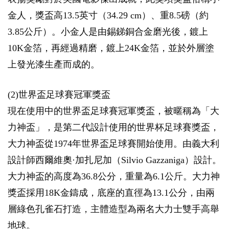
金人，獎盃高13.5英寸（34.29 cm）、重8.5磅（約
3.85公斤）。小金人是由錫銻銅合金磨光後，鍍上
10K金箔，再經過精磨，鍍上24K金箔，並於外層塗
上發光漆生產而成的。
(2)世界盃足球賽冠軍獎盃
現在使用中的世界盃足球賽冠軍獎盃，被暱稱為「大
力神盃」，是第二代設計使用的世界杯足球賽獎盃，
大力神盃從1974年世界盃足球賽開始使用。由義大利
設計師西爾維奧·加扎尼加（Silvio Gazzaniga）設計。
大力神盃的高度為36.8公分，重量為6.1公斤。大力神
獎盃採用18K金鑄成，底座的直徑為13.1公分，由兩
層綠色孔雀石打造，主體造型為兩名大力士雙手高舉
地球。