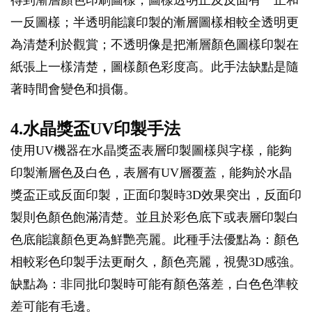
得到漸層顏色印刷圖樣，圖樣透明正及反面有一正和
一反圖樣；半透明能讓印製的漸層圖樣相較全透明更
為清楚利於觀賞；不透明像是把漸層顏色圖樣印製在
紙張上一樣清楚，圖樣顏色彩度高。此手法缺點是隨
著時間會變色和損傷。
4.水晶獎盃UV印製手法
使用UV機器在水晶獎盃表層印製圖樣與字樣，能夠
印製漸層色及白色，表層有UV層覆蓋，能夠於水晶
獎盃正或反面印製，正面印製時3D效果突出，反面印
製則色顏色飽滿清楚。並且於彩色底下或表層印製白
色底能讓顏色更為鮮艷亮麗。此種手法優點為：顏色
相較彩色印製手法更耐久，顏色亮麗，視覺3D感強。
缺點為：非同批印製時可能有顏色落差，白色色準較
差可能有毛邊。