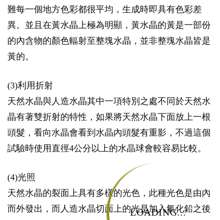
難每一個地方色彩都很平均，生成時即具有色彩差
異。並且在黃水晶上極為明顯，黃水晶的黃是一部份
的內含物的顏色輻射至整塊水晶，並非整塊水晶皆是
黃的。
(3)利用折射
天然水晶與人造水晶其中一項特別之處不同於天然水
晶有著雙折射的特性，如果將天然水晶下面放上一根
頭髮，看向水晶會看到水晶內頭髮有重影，不過這個
試驗時使用直徑4公分以上的水晶球會較容易比較。
(4)光照
天然水晶的裂面上具有多樣的光色，此種光色是由內
而外發出，而人造水晶切面上的光是加入氧化鉛之後
LOADING...