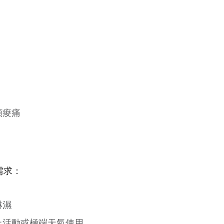
頸痠痛
需求：
淋濕
上活動或極端天氣使用