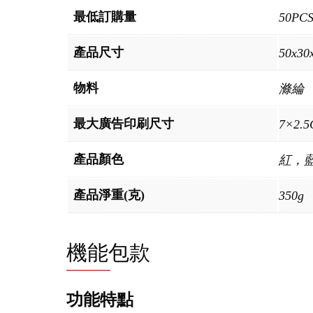
最低訂購量
50PC
產品尺寸
50x30
物料
滌綸
最大廣告印刷尺寸
7×2.
產品顏色
紅，
產品淨重(克)
350g
機能包款
功能特點