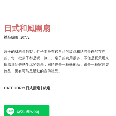
日式和風團扇
禮品編號: 20772
扇子的材料是竹製，竹子本身有它自己的紋路和結節是自然存在
的。每一把扇子都是獨一無二。扇子的功用很多，不僅是夏天用來
搧風達到去熱生涼的效果，同時也是一種藝術品，還是一種家居裝
飾品，更有可能是活動的宣傳禮品。
CATEGORY:
日式摺扇 | 紙扇
@239hwoej