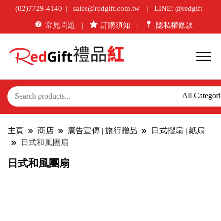
(02)7729-4140
sales@redgift.com.tw
LINE: @redgift
常見問題
訂購須知
隱私權條款
主頁
商店
廣告宣傳 | 旅行贈品
日式摺扇 | 紙扇
日式和風團扇
日式和風團扇