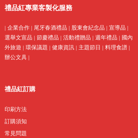
禮品紅專業客製化服務
|
企業合作
|
尾牙春酒禮品
|
股東會紀念品
|
宣導品
|
選舉文宣品
|
節慶禮品
|
活動禮贈品
|
週年禮品
|
國內
外旅遊
|
環保議題
|
健康資訊
|
主題節日
|
料理食譜
|
辦公文具
|
禮品紅訂購
印刷方法
訂購須知
常見問題