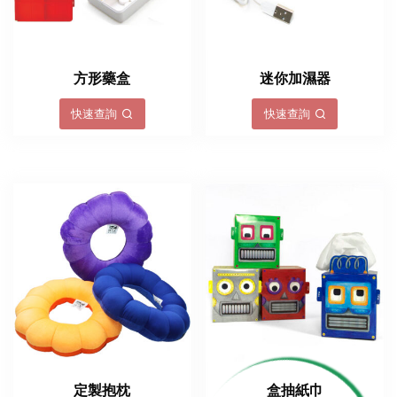
方形藥盒
迷你加濕器
快速查詢
快速查詢
定製抱枕
盒抽紙巾