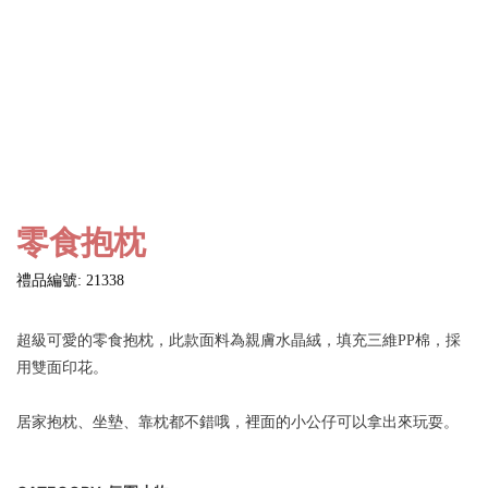
零食抱枕
禮品編號: 21338
超級可愛的零食抱枕，此款面料為親膚水晶絨，填充三維PP棉，採
用雙面印花。
居家抱枕、坐墊、靠枕都不錯哦，裡面的小公仔可以拿出來玩耍。