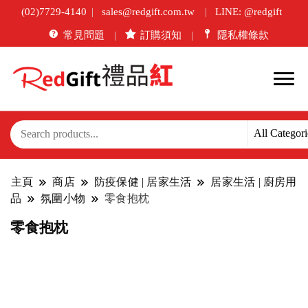
(02)7729-4140
sales@redgift.com.tw
LINE: @redgift
常見問題
訂購須知
隱私權條款
主頁
商店
防疫保健 | 居家生活
居家生活 | 廚房用
品
氛圍小物
零食抱枕
零食抱枕