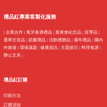
禮品紅專業客製化服務
|
企業合作
|
尾牙春酒禮品
|
股東會紀念品
|
宣導品
|
選舉文宣品
|
節慶禮品
|
活動禮贈品
|
週年禮品
|
國內
外旅遊
|
環保議題
|
健康資訊
|
主題節日
|
料理食譜
|
辦公文具
|
禮品紅訂購
印刷方法
訂購須知