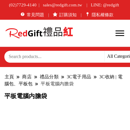
(02)7729-4140
sales@redgift.com.tw
LINE: @redgift
常見問題
訂購須知
隱私權條款
主頁
商店
禮品分類
3C電子用品
3C收納 | 電
腦包、平板包
平板電腦内膽袋
平板電腦内膽袋