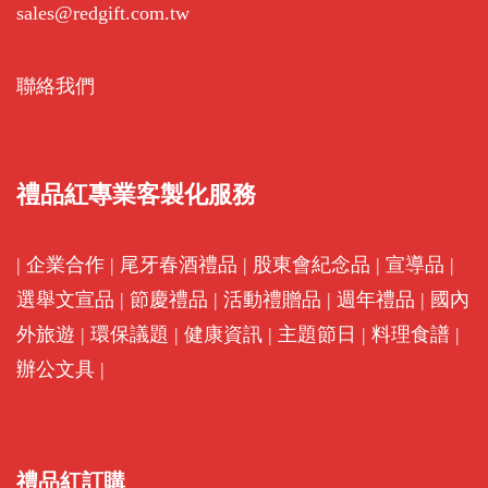
sales@redgift.com.tw
聯絡我們
禮品紅專業客製化服務
|
企業合作
|
尾牙春酒禮品
|
股東會紀念品
|
宣導品
|
選舉文宣品
|
節慶禮品
|
活動禮贈品
|
週年禮品
|
國內
外旅遊
|
環保議題
|
健康資訊
|
主題節日
|
料理食譜
|
辦公文具
|
禮品紅訂購