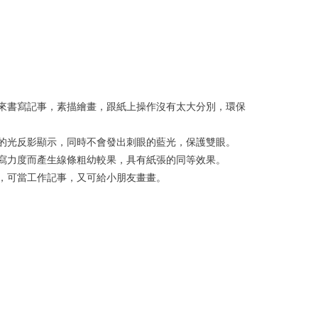
以用來書寫記事，素描繪畫，跟紙上操作沒有太大分別，環保
內的光反影顯示，同時不會發出刺眼的藍光，保護雙眼。
書寫力度而產生線條粗幼較果，具有紙張的同等效果。
帶，可當工作記事，又可給小朋友畫畫。