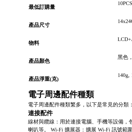
10PC
最低訂購量
14x24
產品尺寸
LCD+
物料
黑色
產品顏色
140g, 
產品淨重(克)
電子周邊配件種類
電子周邊配件種類繁多，以下是常見的分類
連接配件
線材與纜線：用於連接電腦、手機等設備，
喇叭等。 Wi-Fi 擴展器：擴展 Wi-Fi 訊