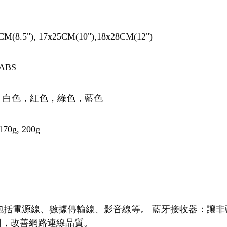
S
CM(8.5"), 17x25CM(10"),18x28CM(12")
ABS
，白色，紅色，綠色，藍色
170g, 200g
：
包括電源線、數據傳輸線、影音線等。 藍牙接收器：讓非
號範圍，改善網路連線品質。