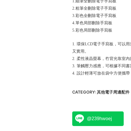
1.細筆全刪除電子手寫板
2.粗筆全刪除電子手寫板
3.彩色全刪除電子手寫板
4.單色局部刪除手寫板
5.彩色局部刪除手寫板
1. 環保LCD電子手寫板，可
又實用。
2. 柔性液晶螢幕，冇背光靠室
3. 筆觸壓力感應，可根據不同
4. 設計輕薄可放在袋中方便攜
CATEGORY:
其他電子周邊配件
@239hwoej