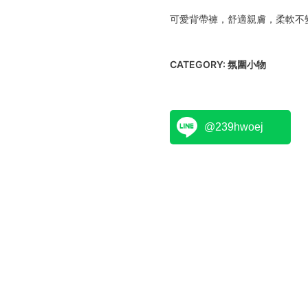
可愛背帶褲，舒適親膚，柔軟不
CATEGORY:
氛圍小物
@239hwoej