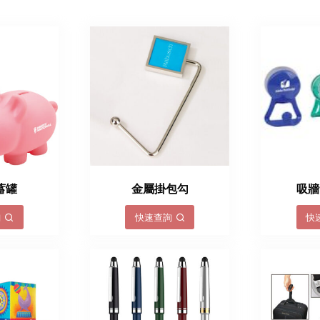
蓄罐
金屬掛包勾
吸牆
詢
快速查詢
快