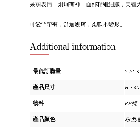
呆萌表情，炯炯有神，面部精細細膩，美觀
可愛背帶褲，舒適親膚，柔軟不變形。
Additional information
最低訂購量
5 PCS
產品尺寸
H : 4
物料
PP棉
產品顏色
粉色/