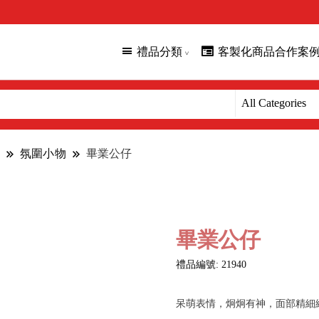
禮品分類
客製化商品合作案
氛圍小物
畢業公仔
畢業公仔
禮品編號: 21940
呆萌表情，炯炯有神，面部精細