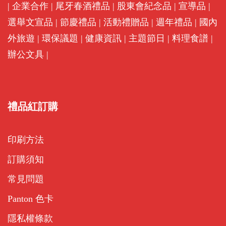
|
企業合作
|
尾牙春酒禮品
|
股東會紀念品
|
宣導品
|
選舉文宣品
|
節慶禮品
|
活動禮贈品
|
週年禮品
|
國內
外旅遊
|
環保議題
|
健康資訊
|
主題節日
|
料理食譜
|
辦公文具
|
禮品紅訂購
印刷方法
訂購須知
常見問題
Panton 色卡
隱私權條款