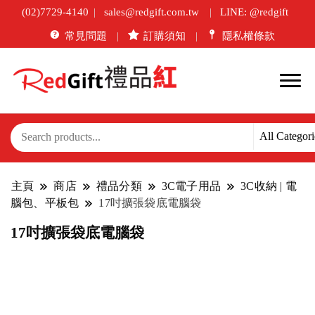
(02)7729-4140
sales@redgift.com.tw
LINE: @redgift
常見問題
訂購須知
隱私權條款
主頁
商店
禮品分類
3C電子用品
3C收納 | 電
腦包、平板包
17吋擴張袋底電腦袋
17吋擴張袋底電腦袋