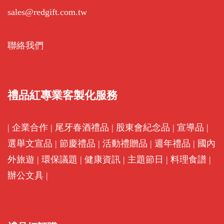
sales@redgift.com.tw
聯絡我們
禮品紅專業客製化服務
|
企業合作
|
尾牙春酒禮品
|
股東會紀念品
|
宣導品
|
選舉文宣品
|
節慶禮品
|
活動禮贈品
|
週年禮品
|
國內
外旅遊
|
環保議題
|
健康資訊
|
主題節日
|
料理食譜
|
辦公文具
|