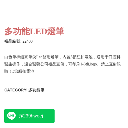
多功能LED燈筆
禮品編號: 22400
白色筆桿鍍亮筆尖Led醫用燈筆，內置3節紐扣電池，適用于口腔科
醫生操作，適合醫藥公司禮品宣傳，可印刷1-3色logo。禁止直射眼
睛！3節紐扣電池
CATEGORY:
多功能筆
@239hwoej