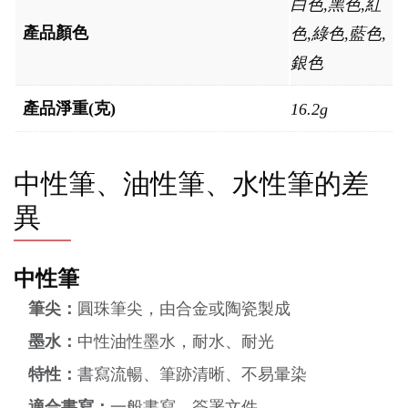
白色,黑色,紅
產品顏色
色,綠色,藍色,
銀色
產品淨重(克)
16.2g
中性筆、油性筆、水性筆的差
異
中性筆
筆尖：
圓珠筆尖，由合金或陶瓷製成
墨水：
中性油性墨水，耐水、耐光
特性：
書寫流暢、筆跡清晰、不易暈染
適合書寫：
一般書寫、簽署文件