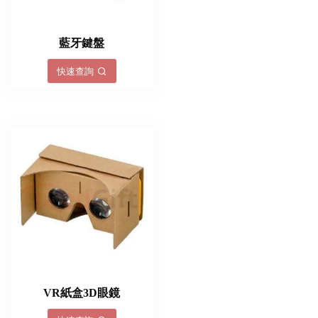
藍牙鍵盤
快速查詢
VR紙盒3D眼鏡