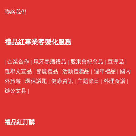
聯絡我們
禮品紅專業客製化服務
|
企業合作
|
尾牙春酒禮品
|
股東會紀念品
|
宣導品
|
選舉文宣品
|
節慶禮品
|
活動禮贈品
|
週年禮品
|
國內
外旅遊
|
環保議題
|
健康資訊
|
主題節日
|
料理食譜
|
辦公文具
|
禮品紅訂購