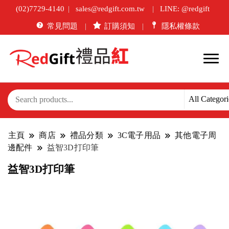
(02)7729-4140
sales@redgift.com.tw
LINE: @redgift
常見問題
訂購須知
隱私權條款
主頁
商店
禮品分類
3C電子用品
其他電子周
邊配件
益智3D打印筆
益智3D打印筆