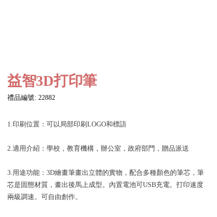
益智3D打印筆
禮品編號: 22882
1.印刷位置：可以局部印刷LOGO和標語
2.適用介紹：學校，教育機構，辦公室，政府部門，贈品派送
3.用途功能：3D繪畫筆畫出立體的實物，配合多種顏色的筆芯，筆
芯是固態材質，畫出後馬上成型。內置電池可USB充電。打印速度
兩級調速。可自由創作。