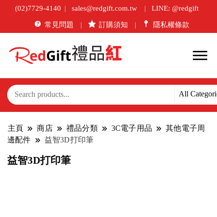
(02)7729-4140
sales@redgift.com.tw
LINE: @redgift
常見問題
訂購須知
隱私權條款
主頁
商店
禮品分類
3C電子用品
其他電子周
邊配件
益智3D打印筆
益智3D打印筆