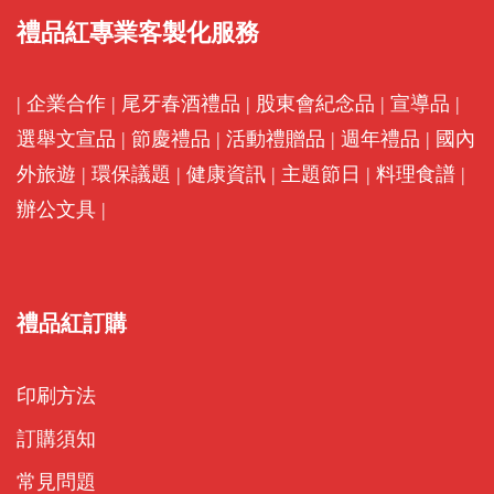
禮品紅專業客製化服務
|
企業合作
|
尾牙春酒禮品
|
股東會紀念品
|
宣導品
|
選舉文宣品
|
節慶禮品
|
活動禮贈品
|
週年禮品
|
國內
外旅遊
|
環保議題
|
健康資訊
|
主題節日
|
料理食譜
|
辦公文具
|
禮品紅訂購
印刷方法
訂購須知
常見問題