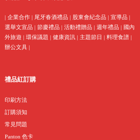
|
企業合作
|
尾牙春酒禮品
|
股東會紀念品
|
宣導品
|
選舉文宣品
|
節慶禮品
|
活動禮贈品
|
週年禮品
|
國內
外旅遊
|
環保議題
|
健康資訊
|
主題節日
|
料理食譜
|
辦公文具
|
禮品紅訂購
印刷方法
訂購須知
常見問題
Panton 色卡