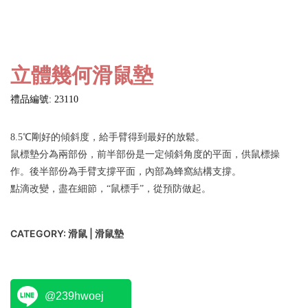
立體幾何滑鼠墊
禮品編號: 23110
8.5℃剛好的傾斜度，給手臂得到最好的放鬆。
鼠標墊分為兩部份，前半部份是一定傾斜角度的平面，供鼠標操
作。後半部份為手臂支撐平面，內部為蜂窩結構支撐。
點滴改變，盡在細節，“鼠標手”，從預防做起。
CATEGORY:
滑鼠 | 滑鼠墊
@239hwoej