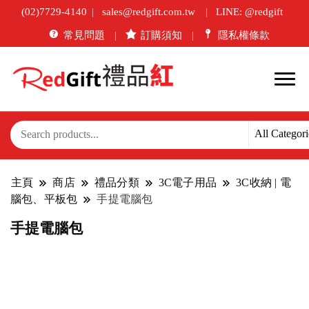
(02)7729-4140
sales@redgift.com.tw
LINE: @redgift
常見問題
訂購須知
隱私權條款
主頁
商店
禮品分類
3C電子用品
3C收納 | 電
腦包、平板包
手提電腦包
手提電腦包