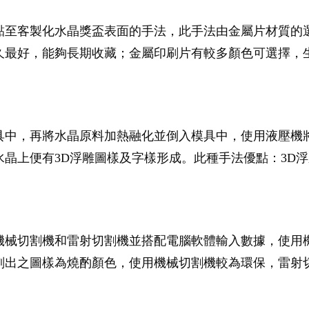
黏至客製化水晶獎盃表面的手法，此手法由金屬片材質的
久最好，能夠長期收藏；金屬印刷片有較多顏色可選擇，
具中，再將水晶原料加熱融化並倒入模具中，使用液壓機
晶上便有3D浮雕圖樣及字樣形成。此種手法優點：3D
機械切割機和雷射切割機並搭配電腦軟體輸入數據，使用
刻出之圖樣為燒酌顏色，使用機械切割機較為環保，雷射