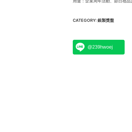
用途：企業周年活動、節日禮品
CATEGORY:
銀製獎盤
@239hwoej