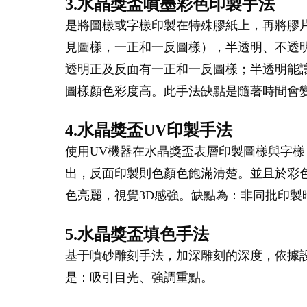
3.水晶獎盃噴墨彩色印製手法
是將圖樣或字樣印製在特殊膠紙上，再將膠
見圖樣，一正和一反圖樣），半透明、不透
透明正及反面有一正和一反圖樣；半透明能
圖樣顏色彩度高。此手法缺點是隨著時間會
4.水晶獎盃UV印製手法
使用UV機器在水晶獎盃表層印製圖樣與字樣
出，反面印製則色顏色飽滿清楚。並且於彩
色亮麗，視覺3D感強。缺點為：非同批印
5.水晶獎盃填色手法
基于噴砂雕刻手法，加深雕刻的深度，依據
是：吸引目光、強調重點。