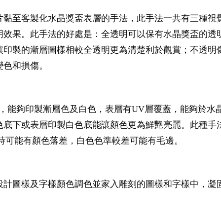
片黏至客製化水晶獎盃表層的手法，此手法一共有三種視
明效果。此手法的好處是：全透明可以保有水晶獎盃的透
讓印製的漸層圖樣相較全透明更為清楚利於觀賞；不透明
變色和損傷。
，能夠印製漸層色及白色，表層有UV層覆蓋，能夠於水
色底下或表層印製白色底能讓顏色更為鮮艷亮麗。此種手
製時可能有顏色落差，白色色準較差可能有毛邊。
設計圖樣及字樣顏色調色並家入雕刻的圖樣和字樣中，凝