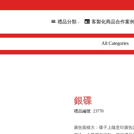
禮品分類
客製化商品合作案
銀碟
禮品編號: 23770
廣告面積大：碟子上隨意印廣告