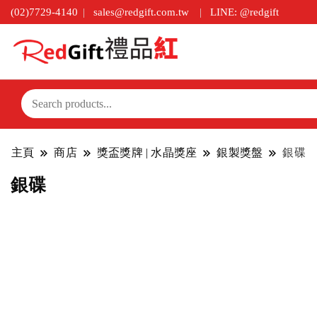
(02)7729-4140
sales@redgift.com.tw
LINE: @redgift
主頁
商店
獎盃獎牌 | 水晶獎座
銀製獎盤
銀碟
銀碟