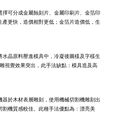
選擇可分成金屬蝕刻片、金屬印刷片、金箔印
生產更快，造價相對更低；金箔片造價低，生
將水晶原料壓進模具中，冷凝後圖樣及字樣生
浮雕視覺效果突出，此手法缺點：模具造及高
機器於木材表層雕刻，使用機械切割機雕刻出
切割機質感較佳。此種手法優點為：漂亮美