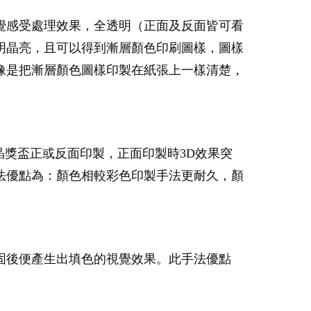
覺感受處理效果，全透明（正面及反面皆可看
明晶亮，且可以得到漸層顏色印刷圖樣，圖樣
像是把漸層顏色圖樣印製在紙張上一樣清楚，
晶獎盃正或反面印製，正面印製時3D效果突
法優點為：顏色相較彩色印製手法更耐久，顏
固後便產生出填色的視覺效果。此手法優點