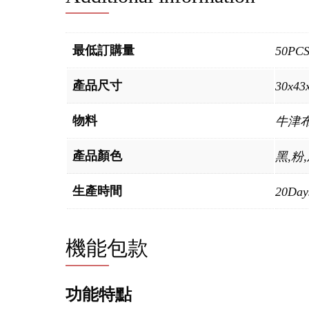
最低訂購量
50PC
產品尺寸
30x43
物料
牛津
產品顏色
黑,粉
生產時間
20Day
機能包款
功能特點