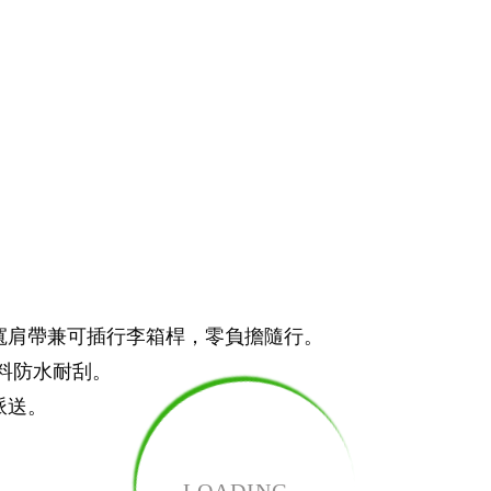
寬肩帶兼可插行李箱桿，零負擔隨行。
料防水耐刮。
派送。