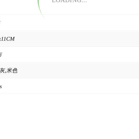
LOADING...
S
x11CM
布
,灰,米色
s