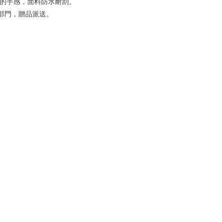
適的手感，面料防水耐刮。
部門，贈品派送。