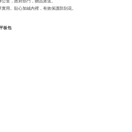
，辦公室，政府部門，贈品派送。
簡單實用。貼心加絨內裡，有效保護防刮花。
、平板包