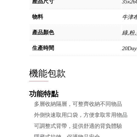
產品尺寸
35x26
物料
牛津
產品顏色
綠,粉
生產時間
20Day
機能包款
功能特點
多層收納隔層，可整齊收納不同物品
外側快速取用口袋，方便拿取常用物品
可調整式背帶，提供舒適的背負體驗