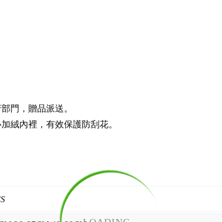
府部門，贈品派送。
心加絨內裡，有效保護防刮花。
CS