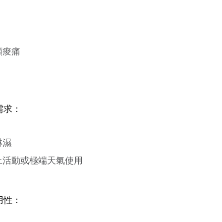
頸痠痛
需求：
淋濕
上活動或極端天氣使用
用性：