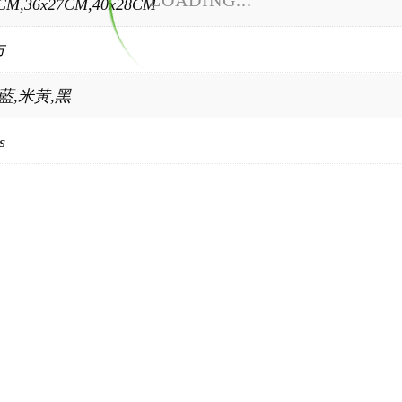
LOADING...
CM,36x27CM,40x28CM
布
,藍,米黃,黑
s