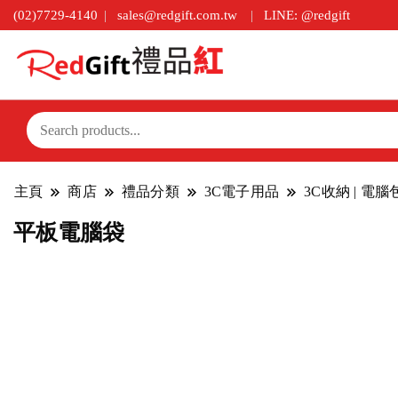
(02)7729-4140
sales@redgift.com.tw
LINE: @redgift
主頁
商店
禮品分類
3C電子用品
3C收納 | 電
平板電腦袋