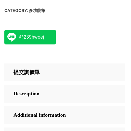
CATEGORY:
多功能筆
@239hwoej
提交詢價單
Description
Additional information