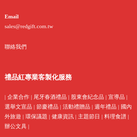
Email
sales@redgift.com.tw
聯絡我們
禮品紅專業客製化服務
|
企業合作
|
尾牙春酒禮品
|
股東會紀念品
|
宣導品
|
選舉文宣品
|
節慶禮品
|
活動禮贈品
|
週年禮品
|
國內
外旅遊
|
環保議題
|
健康資訊
|
主題節日
|
料理食譜
|
辦公文具
|