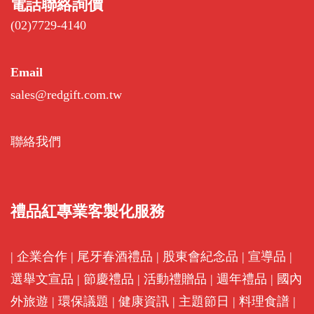
電話聯絡詢價
(02)7729-4140
Email
sales@redgift.com.tw
聯絡我們
禮品紅專業客製化服務
|
企業合作
|
尾牙春酒禮品
|
股東會紀念品
|
宣導品
|
選舉文宣品
|
節慶禮品
|
活動禮贈品
|
週年禮品
|
國內
外旅遊
|
環保議題
|
健康資訊
|
主題節日
|
料理食譜
|