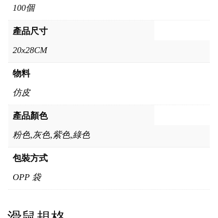
100個
產品尺寸
20x28CM
物料
仿皮
產品顏色
粉色,灰色,紫色,綠色
包裝方式
OPP 袋
滑鼠規格