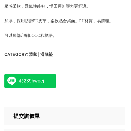
壓感柔軟，透氣性能好，慢回彈無壓力更舒適。
加厚，採用防滑PU皮革，柔軟貼合桌面。PU材質，易清理。
可以局部印刷LOGO和標語。
CATEGORY:
滑鼠 | 滑鼠墊
@239hwoej
提交詢價單