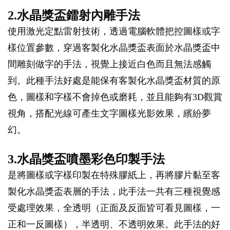
2.水晶獎盃鐳射內雕手法
使用激光定點雷射技術，透過電腦軟體把控圖樣或字
樣位置參數，穿過客製化水晶獎盃表面於水晶獎盃中
間雕刻做字的手法，視覺上接近白色而且無法感觸
到。此種手法好處是能保有客製化水晶獎盃材質的原
色，圖樣和字樣不會掉色或磨耗，並且能夠有3D觀賞
視角，搭配光線可產生文字圖樣光影效果，繽紛夢
幻。
3.水晶獎盃噴墨彩色印製手法
是將圖樣或字樣印製在特殊膠紙上，再將膠片黏至客
製化水晶獎盃表層的手法，此手法一共有三種視覺感
受處理效果，全透明（正面及反面皆可看見圖樣，一
正和一反圖樣），半透明、不透明效果。此手法的好