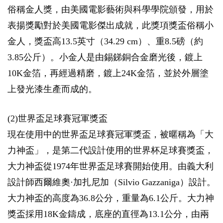
俗稱金人獎，由美國電影藝術與科學學院頒發，用於
表揚獎勵對於美國電影傑出成就，此獎項獎盃俗稱小
金人，獎盃高13.5英寸（34.29 cm）、重8.5磅（約
3.85公斤）。小金人是由錫銻銅合金磨光後，鍍上
10K金箔，再經過精磨，鍍上24K金箔，並於外層塗
上發光漆生產而成的。
(2)世界盃足球賽冠軍獎盃
現在使用中的世界盃足球賽冠軍獎盃，被暱稱為「大
力神盃」，是第二代設計使用的世界杯足球賽獎盃，
大力神盃從1974年世界盃足球賽開始使用。由義大利
設計師西爾維奧·加扎尼加（Silvio Gazzaniga）設計。
大力神盃的高度為36.8公分，重量為6.1公斤。大力神
獎盃採用18K金鑄成，底座的直徑為13.1公分，由兩