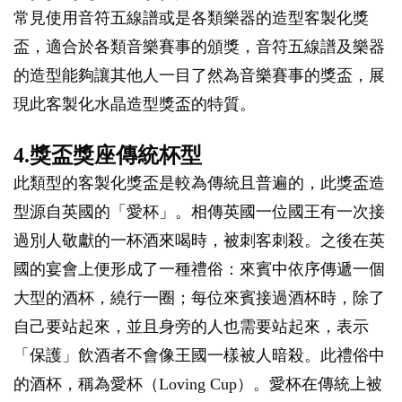
常見使用音符五線譜或是各類樂器的造型客製化獎
盃，適合於各類音樂賽事的頒獎，音符五線譜及樂器
的造型能夠讓其他人一目了然為音樂賽事的獎盃，展
現此客製化水晶造型獎盃的特質。
4.獎盃獎座傳統杯型
此類型的客製化獎盃是較為傳統且普遍的，此獎盃造
型源自英國的「愛杯」。相傳英國一位國王有一次接
過別人敬獻的一杯酒來喝時，被刺客刺殺。之後在英
國的宴會上便形成了一種禮俗：來賓中依序傳遞一個
大型的酒杯，繞行一圈；每位來賓接過酒杯時，除了
自己要站起來，並且身旁的人也需要站起來，表示
「保護」飲酒者不會像王國一樣被人暗殺。此禮俗中
的酒杯，稱為愛杯（Loving Cup）。愛杯在傳統上被