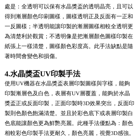
處是：全透明可以保有水晶獎盃的透明晶亮，且可以
得到漸層顏色印刷圖樣，圖樣透明正及反面有一正和
一反圖樣；半透明能讓印製的漸層圖樣相較全透明更
為清楚利於觀賞；不透明像是把漸層顏色圖樣印製在
紙張上一樣清楚，圖樣顏色彩度高。此手法缺點是隨
著時間會變色和損傷。
4.水晶獎盃UV印製手法
使用UV機器在水晶獎盃表層印製圖樣與字樣，能夠
印製漸層色及白色，表層有UV層覆蓋，能夠於水晶
獎盃正或反面印製，正面印製時3D效果突出，反面印
製則色顏色飽滿清楚。並且於彩色底下或表層印製白
色底能讓顏色更為鮮艷亮麗。此種手法優點為：顏色
相較彩色印製手法更耐久，顏色亮麗，視覺3D感強。