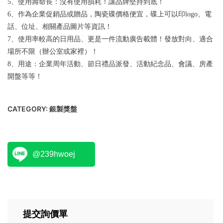
5、使用壽命長：沒有使用損耗！讓品牌堅持到底！
6、作為企業促銷品或贈品，陶瓷碟價格便宜，碟上可以印logo、電
話、位址、相關產品圖片等資訊！
7、使用率較高的日用品、更是一件流動廣告載體！發放對向、適合
場所不限（辦公室或家裡）！
8、用途：企業周年活動、節日禮品派發、活動紀念品、會議、房產
開盤等等！
CATEGORY:
銀製獎盤
@239hwoej
提交詢價單