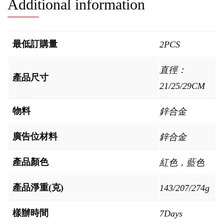
Additional information
最低訂購量
2PCS
直徑：
產品尺寸
21/25/29CM
物料
鋅合金
廣告位材料
鋅合金
產品顏色
紅色，藍色
產品淨重(克)
143/207/274g
樣辦時間
7Days