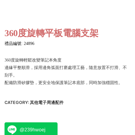
360度旋轉平板電腦支架
禮品編號: 24896
360度旋轉輕鬆改變筆記本角度
邊緣平整順滑，採用邊角弧面打磨處理工藝，隨意放置不打滑、不
刮手。
配備防滑矽膠墊，更安全地保護筆記本底部，同時加強穩固性。
CATEGORY:
其他電子周邊配件
@239hwoej