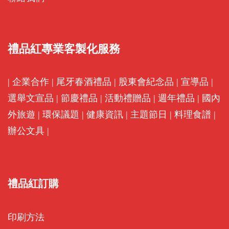
禮品紅專業客製化服務
|
企業合作
|
尾牙春酒禮品
|
股東會紀念品
|
宣導品
|
選舉文宣品
|
節慶禮品
|
活動禮贈品
|
週年禮品
|
國內
外旅遊
|
環保議題
|
健康資訊
|
主題節日
|
料理食譜
|
辦公文具
|
禮品紅訂購
印刷方法