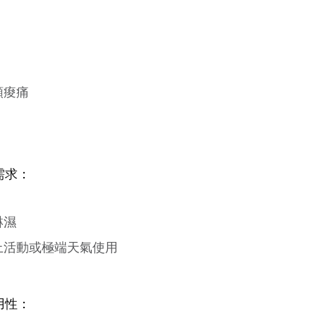
頸痠痛
需求：
淋濕
上活動或極端天氣使用
用性：