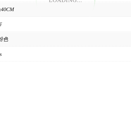
LOADING...
x40CM
布
粉色
s