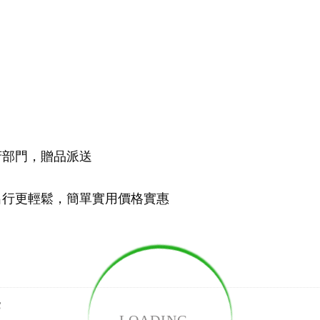
府部門，贈品派送
出行更輕鬆，簡單實用價格實惠
S