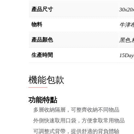
產品尺寸
30x20
物料
牛津
產品顏色
黑色,
生產時間
15Day
機能包款
功能特點
多層收納隔層，可整齊收納不同物品
外側快速取用口袋，方便拿取常用物品
可調整式背帶，提供舒適的背負體驗