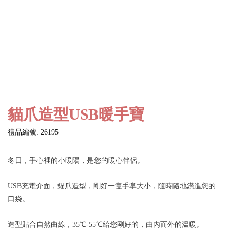
貓爪造型USB暖手寶
禮品編號: 26195
冬日，手心裡的小暖陽，是您的暖心伴侶。
USB充電介面，貓爪造型，剛好一隻手掌大小，隨時隨地鑽進您的
口袋。
造型貼合自然曲線，35℃-55℃給您剛好的，由內而外的溫暖。