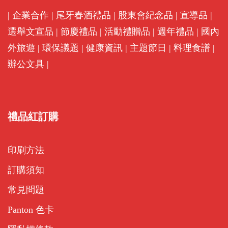
|
企業合作
|
尾牙春酒禮品
|
股東會紀念品
|
宣導品
|
選舉文宣品
|
節慶禮品
|
活動禮贈品
|
週年禮品
|
國內
外旅遊
|
環保議題
|
健康資訊
|
主題節日
|
料理食譜
|
辦公文具
|
禮品紅訂購
印刷方法
訂購須知
常見問題
Panton 色卡