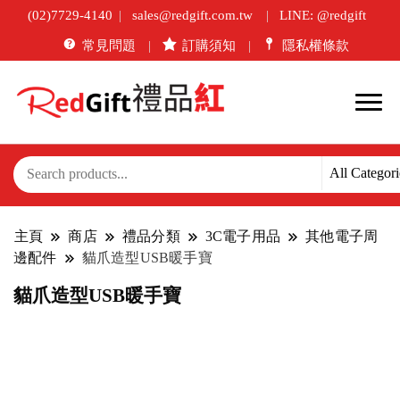
(02)7729-4140
sales@redgift.com.tw
LINE: @redgift
常見問題
訂購須知
隱私權條款
主頁
商店
禮品分類
3C電子用品
其他電子周
邊配件
貓爪造型USB暖手寶
貓爪造型USB暖手寶