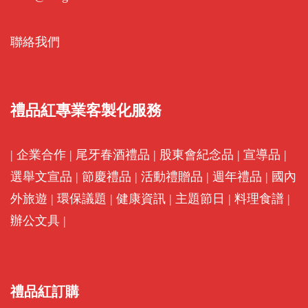
聯絡我們
禮品紅專業客製化服務
|
企業合作
|
尾牙春酒禮品
|
股東會紀念品
|
宣導品
|
選舉文宣品
|
節慶禮品
|
活動禮贈品
|
週年禮品
|
國內
外旅遊
|
環保議題
|
健康資訊
|
主題節日
|
料理食譜
|
辦公文具
|
禮品紅訂購