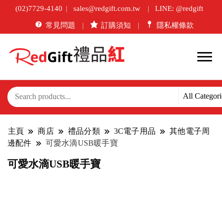
(02)7729-4140
sales@redgift.com.tw
LINE: @redgift
常見問題
訂購須知
隱私權條款
主頁
商店
禮品分類
3C電子用品
其他電子周
邊配件
可愛水滴USB暖手寶
可愛水滴USB暖手寶