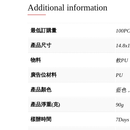
Additional information
最低訂購量
100P
產品尺寸
14.8x
物料
軟PU
廣告位材料
PU
產品顏色
藍色
產品淨重(克)
90g
樣辦時間
7Days