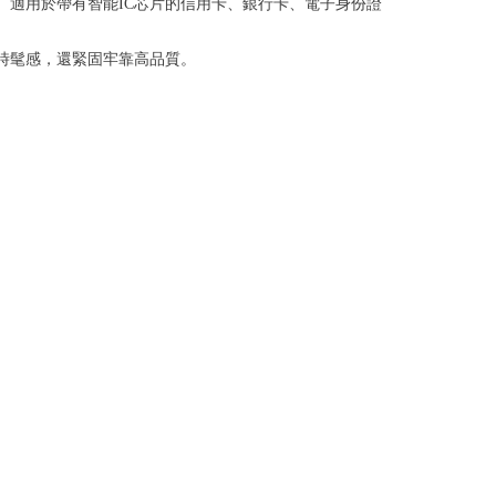
。適用於帶有智能IC芯片的信用卡、銀行卡、電子身份證
時髦感，還緊固牢靠高品質。