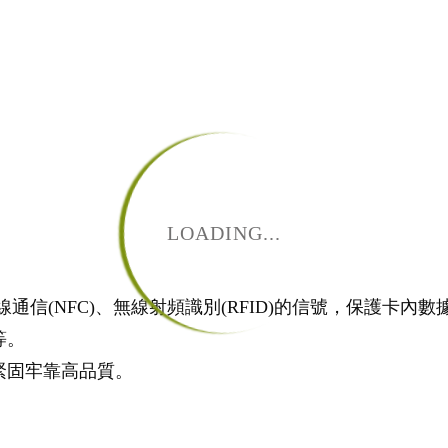
LOADING...
通信(NFC)、無線射頻識別(RFID)的信號，保護卡內
等。
緊固牢靠高品質。