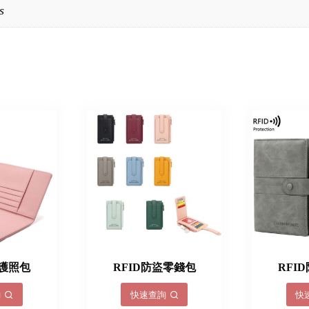
s
盜護照包
RFID防盜零錢包
RFI
詢
快速查詢
快