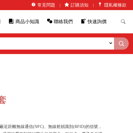
常見問題
訂購須知
隱私權條款
例
商品小知識
聯絡我們
快速詢價
套
蔽近距離無線通信(NFC)、無線射頻識別(RFID)的信號，