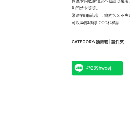
保護卡內數據信息不被讀取複製
和門禁卡等等。
緊緻的細節設計，簡約卻又不失
可以局部印刷LOGO和標語
CATEGORY:
護照套 | 證件夾
@239hwoej