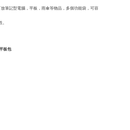
可放筆記型電腦，平板，雨傘等物品，多個功能袋，可容
。
性。
、平板包