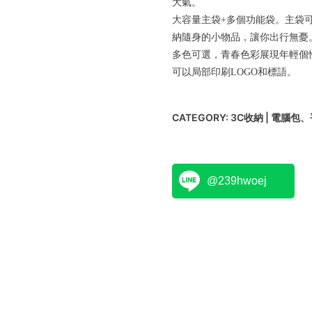
大氣。
大容量主袋+多個功能袋。主袋
納隨身的小物品，讓你出行無憂
多色可選，青春色彩展現年輕個
可以局部印刷LOGO和標語。
CATEGORY:
3C收納 | 電腦包
@239hwoej