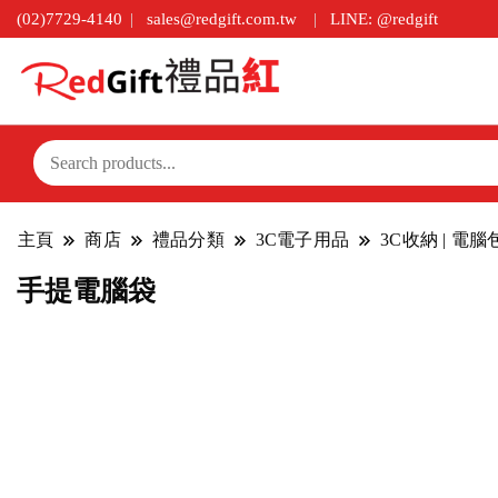
(02)7729-4140
sales@redgift.com.tw
LINE: @redgift
主頁
商店
禮品分類
3C電子用品
3C收納 | 電
手提電腦袋